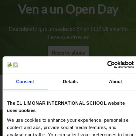
Ven a un Open Day
Descubre lo que una educación en ELIS Villamartín
tiene que ofrecer
Reserve ahora
Consent
Details
About
The EL LIMONAR INTERNATIONAL SCHOOL website
uses cookies
We use cookies to enhance your experience, personalise
Inicia una experiencia de
content and ads, provide social media features, and
analyse our traffic. You can select your preferences to tailor