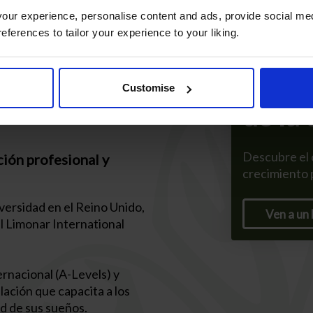
ur experience, personalise content and ads, provide social med
references to tailor your experience to your liking.
xito
Exper
Customise
e nuestro
de la
Descubre el 
ión profesional y
crecimiento 
iversidad en el Reino Unido,
Ven a un
El Limonar International
nacional (A-Levels) y
lación que capacita a los
ad de sus sueños.