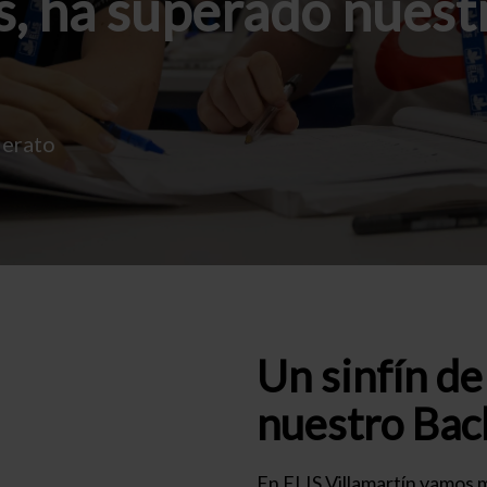
, ha superado nuest
lerato
Un sinfín d
nuestro Bach
En ELIS Villamartín vamos m