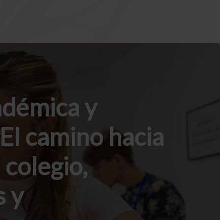
adémica y
El camino hacia
 colegio,
s y