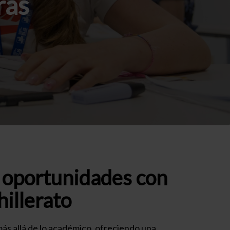
ras
e oportunidades con
illerato
ás allá de lo académico, ofreciendo una