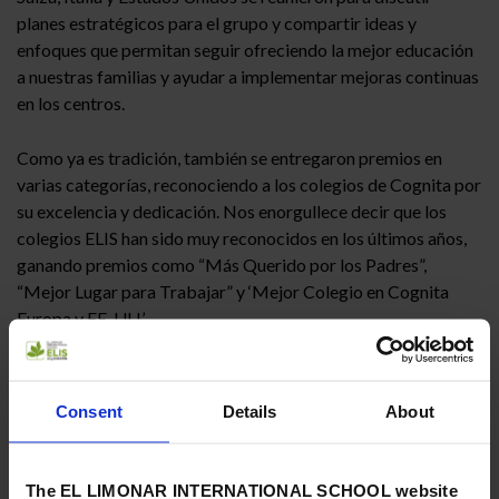
planes estratégicos para el grupo y compartir ideas y
enfoques que permitan seguir ofreciendo la mejor educación
a nuestras familias y ayudar a implementar mejoras continuas
en los centros.
Como ya es tradición, también se entregaron premios en
varias categorías, reconociendo a los colegios de Cognita por
su excelencia y dedicación. Nos enorgullece decir que los
colegios ELIS han sido muy reconocidos en los últimos años,
ganando premios como “Más Querido por los Padres”,
“Mejor Lugar para Trabajar” y ‘Mejor Colegio en Cognita
Europa y EE. UU.’.
Este año, ELIS Villamartín fue honrado con el premio más
importante de la noche: “Colegio del Año 2024” en la
Consent
Details
About
categoría de “Colegio Grande”, un reconocimiento que nos
llena de inmenso orgullo. Este prestigioso premio se basa en
una combinación de factores, incluyendo encuestas de Voz de
The EL LIMONAR INTERNATIONAL SCHOOL website