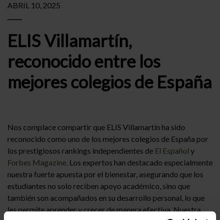
ABRIL 10, 2025
ELIS Villamartín,
reconocido entre los
mejores colegios de España
Nos complace compartir que ELIS Villamartín ha sido
reconocido como uno de los mejores colegios de España por
los prestigiosos rankings independientes de
El Español
y
Forbes Magazine.
Los expertos han destacado especialmente
nuestra fuerte apuesta por el bienestar, asegurando que los
estudiantes no solo reciben apoyo académico, sino que
también son acompañados en su desarrollo personal, lo que
les permite aprender y crecer de manera efectiva. Nuestra