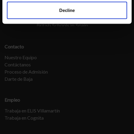
Decline
Contacto
Nuestro Equipo
Contáctanos
Proceso de Admisión
Darte de Baja
Empleo
Trabaja en ELIS Villamartín
Trabaja en Cognita