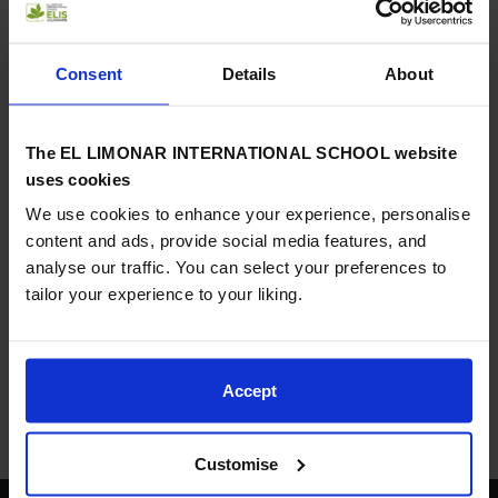
enseñanza multilingüe de alta calidad y nuestro compromiso
con formar ciudadanos globales, capaces de afrontar los
retos del futuro, tanto a nivel profesional como personal, han
Consent
Details
About
sido elementos clave en este reconocimiento tan prestigioso.
Queremos agradecer a nuestra comprometida comunidad de
The EL LIMONAR INTERNATIONAL SCHOOL website
alumnos, familias y profesores este reconocimiento, que no es
uses cookies
sino un reflejo de la maravillosa labor que realizamos juntos.
We use cookies to enhance your experience, personalise
Seguimos adelante con ilusión y compromiso en nuestro
content and ads, provide social media features, and
camino hacia el éxito.
analyse our traffic. You can select your preferences to
tailor your experience to your liking.
Anterior
Siguiente
Accept
Customise