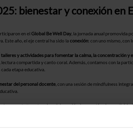
25: bienestar y conexión en E
rticiparon en el
Global Be Well Day
, la jornada anual promovida p
 Este año, el eje central ha sido la
conexión
: con uno mismo, con 
e
talleres y actividades para fomentar la calma, la concentración y 
d, lectura compartida y canto coral. Además, contamos con la parti
a cada etapa educativa.
nestar del personal docente
, con una sesión de mindfulness integra
ducativa.
 de forma práctica cómo
la colaboración, la empatía y la creativid
ando un entorno de respeto y apoyo mutuo.
al, sino el inicio de un proceso continuo para
hacer del bienestar u