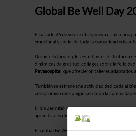
Global Be Well Day 20
El pasado 26 de septiembre, nuestros alumnos pa
emocional y social de toda la comunidad educativa.
Durante la jornada, los estudiantes disfrutaron d
dinámicas de gratitud, collages sobre la felicida
Payasospital
, que ofrecieron talleres adaptados 
También se estrenó una actividad dedicada al
bie
compromiso del colegio con toda la comunidad e
El día permitió que los alumnos experimentaran
aprendizajes directamente al currículo y foment
El Global Be Well Day no fue solo un evento puntu