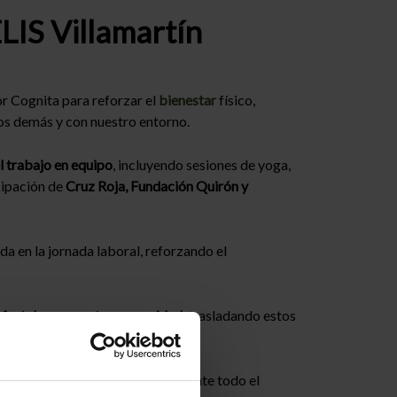
LIS Villamartín
or Cognita para reforzar el
bienestar
físico,
los demás y con nuestro entorno.
el trabajo en equipo
, incluyendo sesiones de yoga,
cipación de
Cruz Roja, Fundación Quirón y
da en la jornada laboral, reforzando el
ad fortalecen nuestra comunidad
, trasladando estos
n eje central del aprendizaje
durante todo el