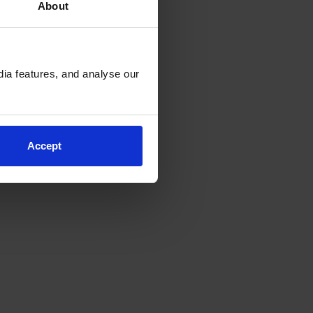
About
ia features, and analyse our
Accept