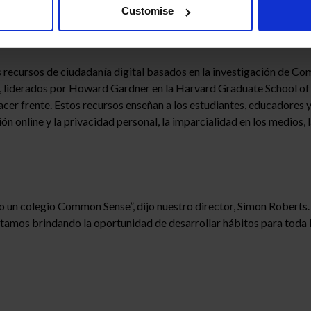
 éxito en los puestos de trabajo del siglo XXI y participar éticame
Customise
s recursos de ciudadanía digital basados ​​en la investigación de 
, liderados por Howard Gardner en la Harvard Graduate School of 
acer frente. Estos recursos enseñan a los estudiantes, educadores 
ón online y la privacidad personal, la imparcialidad en los medios, la
n colegio Common Sense”, dijo nuestro director, Simon Roberts. “
tamos brindando la oportunidad de desarrollar hábitos para toda l